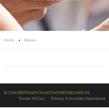
Home
Nieuws
© 2016
BESTEADVOCAATVANNEDERLAND.NL
Terms Of Use
Privacy & Security Statement