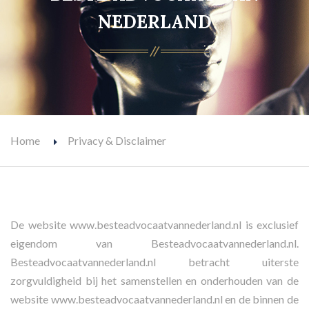
NEDERLAND
Home
Privacy & Disclaimer
De website www.besteadvocaatvannederland.nl is exclusief
eigendom van Besteadvocaatvannederland.nl.
Besteadvocaatvannederland.nl betracht uiterste
zorgvuldigheid bij het samenstellen en onderhouden van de
website www.besteadvocaatvannederland.nl en de binnen de