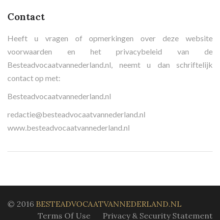
Contact
Heeft u vragen of opmerkingen over deze website
voorwaarden en het privacybeleid van de
Besteadvocaatvannederland.nl, neemt u dan schriftelijk
contact op met:
Besteadvocaatvannederland.nl
redactie@besteadvocaatvannederland.nl
www.besteadvocaatvannederland.nl
© 2016
BESTEADVOCAATVANNEDERLAND.NL
Terms Of Use
Privacy & Security Statement