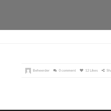
Beheerder
0 comment
12 Likes
Sh