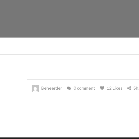
Beheerder
0 comment
12 Likes
Sh