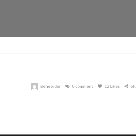
Beheerder
0 comment
12 Likes
Sh