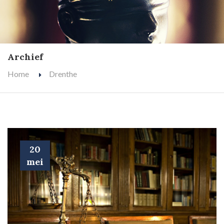
Archief
Home
Drenthe
20
mei